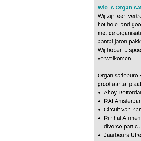
Wie is Organisa
Wij zijn een ver
het hele land ge
met de organisat
aantal jaren pak
Wij hopen u spo
verwelkomen.
Organisatieburo V
groot aantal plaa
Ahoy Rotterda
RAI Amsterda
Circuit van Zan
Rijnhal Arnhe
diverse particu
Jaarbeurs Utre