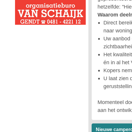
hetzelfde: "Hi
Waarom deel
Direct bere
naar woning
Uw aanbod ov
zichtbaarhei
Het kwalite
én in al he
Kopers neme
U laat zien 
geruststelli
Momenteel doe
aan het ontwi
Nieuwe camperca