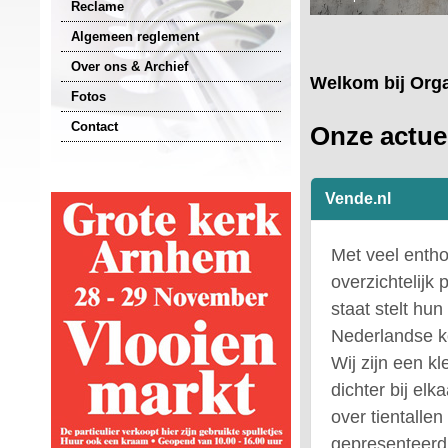
Reclame
Algemeen reglement
Over ons & Archief
Welkom bij Orga
Fotos
Contact
Onze actue
Vende.nl
Met veel entho
overzichtelijk
staat stelt hu
Nederlandse k
Wij zijn een k
dichter bij el
over tientalle
gepresenteerd