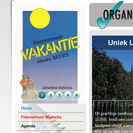
Uniek L
1
2
3
4
5
Home
Dit prachtige landhuis
Fietsverhuur Marbella
15359), biedt een com
landgoed ideaal voor 
Agenda
Klik op de foto voor m